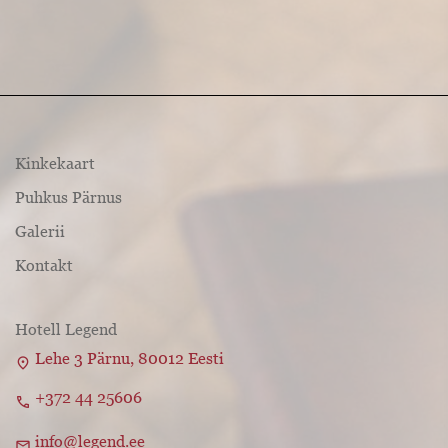
Kinkekaart
Puhkus Pärnus
Galerii
Kontakt
Hotell Legend
Lehe 3 Pärnu, 80012 Eesti
location_on
+372 44 25606
call
info@legend.ee
mail