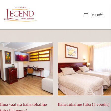
menu
Menüü
Ilma vaateta kahekohaline
Kahekohaline tuba (2 voodit)
tuba (lai voodi)