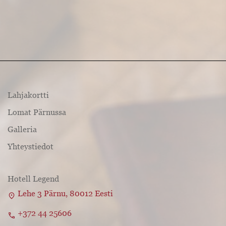
Lahjakortti
Lomat Pärnussa
Galleria
Yhteystiedot
Hotell Legend
Lehe 3 Pärnu, 80012 Eesti
location_on
+372 44 25606
call