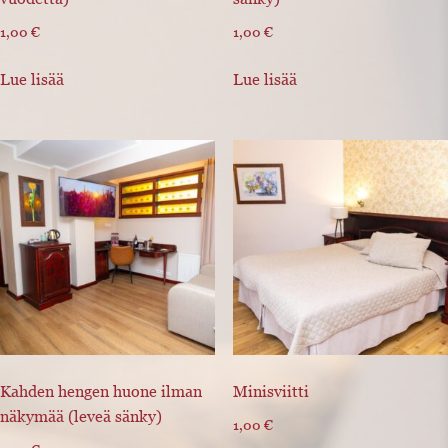
1,00
€
1,00
€
Lue lisää
Lue lisää
Kahden hengen huone ilman
Minisviitti
näkymää (leveä sänky)
1,00
€