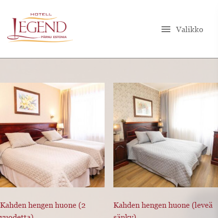
menu
Valikko
Kahden hengen huone (2
Kahden hengen huone (leveä
vuodetta)
sänky)